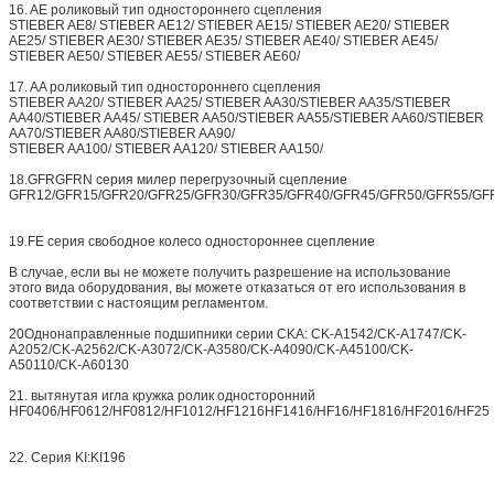
16. AE роликовый тип одностороннего сцепления
STIEBER AE8/ STIEBER AE12/ STIEBER AE15/ STIEBER AE20/ STIEBER
AE25/ STIEBER AE30/ STIEBER AE35/ STIEBER AE40/ STIEBER AE45/
STIEBER AE50/ STIEBER AE55/ STIEBER AE60/
17. AA роликовый тип одностороннего сцепления
STIEBER AA20/ STIEBER AA25/ STIEBER AA30/STIEBER AA35/STIEBER
AA40/STIEBER AA45/ STIEBER AA50/STIEBER AA55/STIEBER AA60/STIEBER
AA70/STIEBER AA80/STIEBER AA90/
STIEBER AA100/ STIEBER AA120/ STIEBER AA150/
18.GFRGFRN серия милер перегрузочный сцепление
GFR12/GFR15/GFR20/GFR25/GFR30/GFR35/GFR40/GFR45/GFR50/GFR55/GF
19.FE серия свободное колесо одностороннее сцепление
В случае, если вы не можете получить разрешение на использование
этого вида оборудования, вы можете отказаться от его использования в
соответствии с настоящим регламентом.
20Однонаправленные подшипники серии CKA: CK-A1542/CK-A1747/CK-
A2052/CK-A2562/CK-A3072/CK-A3580/CK-A4090/CK-A45100/CK-
A50110/CK-A60130
21. вытянутая игла кружка ролик односторонний
HF0406/HF0612/HF0812/HF1012/HF1216HF1416/HF16/HF1816/HF2016/HF25
22. Серия KI:KI196