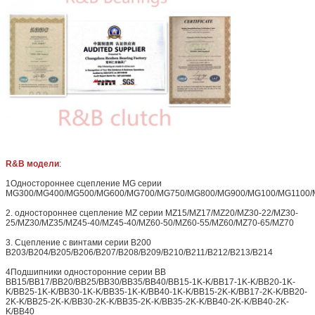
R&B модели
:
1Одностороннее сцепление MG серии
MG300/MG400/MG500/MG600/MG700/MG750/MG800/MG900/MG100/MG1100/
2. одностороннее сцепление MZ серии MZ15/MZ17/MZ20/MZ30-22/MZ30-
25/MZ30/MZ35/MZ45-40/MZ45-40/MZ60-50/MZ60-55/MZ60/MZ70-65/MZ70
3. Сцепление с винтами серии B200
B203/B204/B205/B206/B207/B208/B209/B210/B211/B212/B213/B214
4Подшипники односторонние серии BB
BB15/BB17/BB20/BB25/BB30/BB35/BB40/BB15-1K-K/BB17-1K-K/BB20-1K-
K/BB25-1K-K/BB30-1K-K/BB35-1K-K/BB40-1K-K/BB15-2K-K/BB17-2K-K/BB20-
2K-K/BB25-2K-K/BB30-2K-K/BB35-2K-K/BB35-2K-K/BB40-2K-K/BB40-2K-
K/BB40