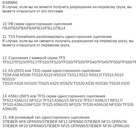
RSBW60
В случае, если вы не можете получить разрешение на перевозку груза, вы
можете отказаться от его поставки.
10. PB серии односторонние сцепления
ПБ3/ПБ5/ПБ6/ПБ8/ПБ10/ПБ12/ПБ14
11. TSS Freewheels разблокировать одностороннее сцепление
В случае, если вы не сможете получить разрешение на перевозку груза, вы
можете отказаться от перевозки груза.
12. Сцепления с камерой серии TFS
TFS12/TFS15/TFS17/TFS20/TFS25/TFS30/TFS35/TFS40/TFS45/TFS50/TFS60/T
13. AS ((NSS или TSS) серии одностороннего сцепления
TSS8 AS8 NSS8/ TSS10 AS10 NSS10/ TSS12 AS12 NSS12/ TSS15 AS15
NSS15/
TSS20 AS20 NSS20/ TSS25 AS25 NSS25/ TSS30 AS30 NSS30/ TSS35 AS35
14. ASNU ((NFS или TFS) серии одностороннего сцепления
TFS12 ASNU12 NFS12/ TFS15 ASNU15 NFS15/ TFS17 ASNU17 NFS17/
TFS20 ASNU20NFS20/ TFS25 ASNU25 NFS25/ TFS30 ASNU30 NFS30/ TFS35
ASNU35
15. НФ роликовый тип одностороннего сцепления
STIEBER NF8 GFRN55/STIEBER NF12 GFRN60 /STIEBER NF15 GFRN70/
STIEBER NF20 GFRN80/STIEBER NF25 GFRN90/STIEBER NF30 GFRN100