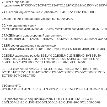
23.HYCS сцепление
подшипников:HYC8S/HYC10S/HYC12S/HYC15S/HYC20S/HYC25S/HYC30S/
24.LD серия одностороннее сцепление:LD04/LD05/LD06/LD07/LD08
25Сцепление с подшипником серии MA:MA20/MA30
26. Кам сцепление серии
MI:MI300/MI400/MI500/MI600/MI700/MI750/MI800/MI900/MI1000/MI1100/MI120
27.MZEUсерия односторонний сцепление с
подшипником:MZEU12K/MZEU15K/MZEU20K/MZEU25K/MZEU30K/MZEU35K
28.BR серии сцепление с подшипником
BR20/BR25/BR30/BR35/BR40/BR45/BR50/BR60/BR71/BR80/BR90/BR100/BR1
29.BSEU сцепление резьбы BSEU40-20/BSEU40-25/BSEU40-30/BSEU40-
35/BSEU40-40/BSEU70-45/BSEU70-50/BSRU70-55/BSEU70-60/BSEU70-
65/BSEU70-70/BSEU90-75/BSEU90-80/BSEU90-85/BSEU90-90
30. БСТ сцепление резьбы БСТ30/БСТ50/БСТ65/БСТ75/БСТ85/БСТ95/
БСТ110/БСТ135/БСТ160/БСТ200/БСТ220/БСТ250/БСТ270/БСТ300/БСТ335/
БСТ350/БСТ425/БСТ450
Ос
31Серия HYC
HYC8C/HYC12C/HYC15C/HYC17C/HYC20C/HYC25C/HYC30C/HYC35C/HYC
Мы ск
32Односторонние подшипники серии CLD CLD04-09-06/CLD04-10-
16/CLD04-13-3.1/CLD06-12-06/CLD06-16-3.5/CLD08-16-5.5/CLD08-16-09/