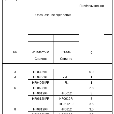
Приблизительно
Обозначение сцепления
мм
Из пластика
Сталь
g
Спрингс
Спрингс
3
HF0306KF
0.9
4
HF0406KF
- Я...
1
HF0406KFR
- Я...
1
6
HF0608KF
2.8
HF0612KF
HF0612
3
HF0612KFR
HF0612R
3
HF061210
3.5
8
HF0812KF
HF0812
3.5