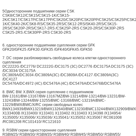
5Односторонние подшипники серии CSK
CSK8/CSK12/CSK15/CSK15-1K/CSK15-
2K/CSK17/CSK17P/CSK17PP/CSK20/CSK20P/CSK20PP/CSK25/CSK25P/CSK
1K/CSK40-2K/CSK8-RS/CSK35-2RS/CSK12-2RS/SK40-2RS/CSK15-
2RS/CSK20P-2RS/CSK17-2RS /CSK25P-2RS CSK20-2RS/CSK30P-2RS
CSK25-2RS /CSK30PP-2RS CSK30-2RS
6. односторонние подшипники сцепления серии GFK
GFK20/GFK25 /GFK30 /GFK35 /GFK40/GFK45 /GFK50
7. DC серии разблокировать свободные колеса клетки одностороннего
сцепления
DC2222G /DC2776/ DC2222G /DC3175 (3C) DC2776 /DC3175A DC3175 (3C)
/DC3034/ DC3175A
DC3809A/DC3034 /DC3809A(3C) /DC3809A /DC4127 /DC3809A(3C)
/DC4127
DC5476A/DC4972 (4C) /DC5476A (4C) /DC5476A/DC5476B/DC5476A
8. BWC BW. X.BWX серия сцепление с подшипником
BW-13161/BW-13167/BW-13167MZ/BW-13214/BW-13214/BW-13231/BW-
13243/BW-13244/BW-13255/BWC-13168/BWC-13219A/BWC-
13229/BWX/BWC/X/RC серии свободных колес
BWX134939/BWX13219/BWX132640/BWC13230/BWC13244/BWX132909/BWX
X133400B /X133400/ X133401 X133402 /X133403 X134398 /X134954/
X135005/ X135006/ X135036/ X135041/ X135052 /X135067 RC061008
/RC081208 RC101410/ RC121610
9. RSBW серии односторонние сцепления
RSBW25/ RSBW30/ RSBW35/ RSBW40/ RSBW45/ RSBW50/ RSBW55/