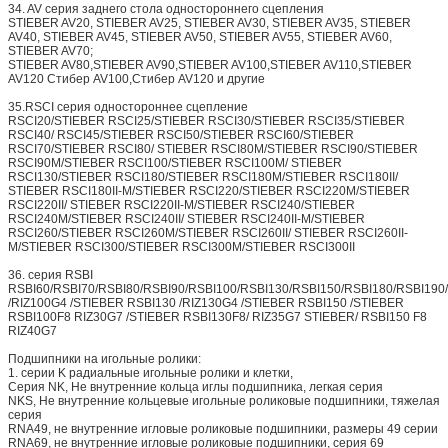
34. AV серия заднего стола одностороннего сцепления
STIEBER AV20, STIEBER AV25, STIEBER AV30, STIEBER AV35, STIEBER
AV40, STIEBER AV45, STIEBER AV50, STIEBER AV55, STIEBER AV60,
STIEBER AV70;
STIEBER AV80,STIEBER AV90,STIEBER AV100,STIEBER AV110,STIEBER
AV120 Стибер AV100,Стибер AV120 и другие
35.RSCI серия одностороннее сцепление
RSCI20/STIEBER RSCI25/STIEBER RSCI30/STIEBER RSCI35/STIEBER
RSCI40/ RSCI45/STIEBER RSCI50/STIEBER RSCI60/STIEBER
RSCI70/STIEBER RSCI80/ STIEBER RSCI80M/STIEBER RSCI90/STIEBER
RSCI90M/STIEBER RSCI100/STIEBER RSCI100M/ STIEBER
RSCI130/STIEBER RSCI180/STIEBER RSCI180M/STIEBER RSCI180II/
STIEBER RSCI180II-M/STIEBER RSCI220/STIEBER RSCI220M/STIEBER
RSCI220II/ STIEBER RSCI220II-M/STIEBER RSCI240/STIEBER
RSCI240M/STIEBER RSCI240II/ STIEBER RSCI240II-M/STIEBER
RSCI260/STIEBER RSCI260M/STIEBER RSCI260II/ STIEBER RSCI260II-
M/STIEBER RSCI300/STIEBER RSCI300M/STIEBER RSCI300II
36. серия RSBI
RSBI60/RSBI70/RSBI80/RSBI90/RSBI100/RSBI130/RSBI150/RSBI180/RSBI19
/RIZ100G4 /STIEBER RSBI130 /RIZ130G4 /STIEBER RSBI150 /STIEBER
RSBI100F8 RIZ30G7 /STIEBER RSBI130F8/ RIZ35G7 STIEBER/ RSBI150 F8
RIZ40G7
Подшипники на игольные ролики:
1. серии K радиальные игольные ролики и клетки,
Серия NK, Не внутренние кольца иглы подшипника, легкая серия
NKS, Не внутренние кольцевые игольные роликовые подшипники, тяжелая
серия
RNA49, не внутренние игловые роликовые подшипники, размеры 49 серии
RNA69, не внутренние игловые роликовые подшипники, серия 69