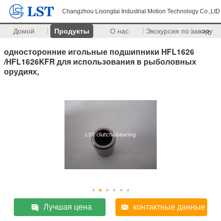
Changzhou Lisongtai Industrial Motion Technology Co.,LtD
Домой
Продукты
О нас
Экскурсия по заводу
>>
односторонние игольные подшипники HFL1626
/HFL1626KFR для использования в рыболовных
орудиях,
Лучшая цена
контактные данные