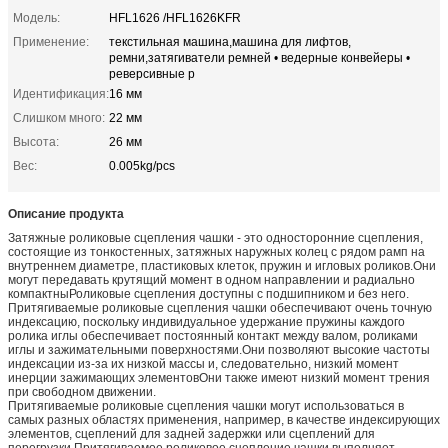
Модель:
HFL1626 /HFL1626KFR
Применение:
текстильная машина,машина для лифтов,
ремни,затягиватели ремней • ведерные конвейеры •
реверсивные р
Идентификация:
16 мм
Слишком много:
22 мм
Высота:
26 мм
Вес:
0.005kg/pcs
Описание продукта
Затяжные роликовые сцепления чашки - это односторонние сцепления,
состоящие из тонкостенных, затяжных наружных колец с рядом рамп на
внутреннем диаметре, пластиковых клеток, пружин и игловых роликов.Они
могут передавать крутящий момент в одном направлении и радиально
компактныРоликовые сцепления доступны с подшипником и без него.
Притягиваемые роликовые сцепления чашки обеспечивают очень точную
индексацию, поскольку индивидуальное удержание пружины каждого
ролика иглы обеспечивает постоянный контакт между валом, роликами
иглы и зажимательными поверхностями.Они позволяют высокие частоты
индексации из-за их низкой массы и, следовательно, низкий момент
инерции зажимающих элементовОни также имеют низкий момент трения
при свободном движении.
Притягиваемые роликовые сцепления чашки могут использоваться в
самых разных областях применения, например, в качестве индексирующих
элементов, сцеплений для задней задержки или сцеплений для
перегрузки.Притягиваемое роликовое сцепление чашки выполняет