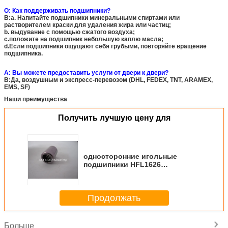
О: Как поддерживать подшипники?
B:a. Напитайте подшипники минеральными спиртами или
растворителем краски для удаления жира или частиц;
b. выдувание с помощью сжатого воздуха;
c.положите на подшипник небольшую каплю масла;
d.Если подшипники ощущают себя грубыми, повторяйте вращение
подшипника.
А: Вы можете предоставить услуги от двери к двери?
B:Да, воздушным и экспресс-перевозом (DHL, FEDEX, TNT, ARAMEX,
EMS, SF)
Наши преимущества
Получить лучшую цену для
односторонние игольные
подшипники HFL1626
/HFL1626KFR для
использования в рыболовных
орудиях,
Продолжать
Больше