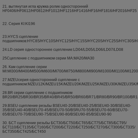
21. вытянутая игла кружка ролик односторонний
HF0406/HF0612/HF0812/HF1012/HF1216HF1416/HF16/HF1816/HF2016/HF25
22. Серия KI:KI196
23.HYCS сцепление
подшипников:HYC8S/HYC10S/HYC12S/HYC15S/HYC20S/HYC25S/HYC30S/
24.LD серия одностороннее сцепление:LD04/LD05/LD06/LD07/LD08
25Сцепление с подшипником серии MA:MA20/MA30
26. Кам сцепление серии
MI:MI300/MI400/MI500/MI600/MI700/MI750/MI800/MI900/MI1000/MI1100/MI120
27.MZEUсерия односторонний сцепление с
подшипником:MZEU12K/MZEU15K/MZEU20K/MZEU25K/MZEU30K/MZEU35K
28.BR серии сцепление с подшипником
BR20/BR25/BR30/BR35/BR40/BR45/BR50/BR60/BR71/BR80/BR90/BR100/BR1
29.BSEU сцепление резьбы BSEU40-20/BSEU40-25/BSEU40-30/BSEU40-
35/BSEU40-40/BSEU70-45/BSEU70-50/BSRU70-55/BSEU70-60/BSEU70-
65/BSEU70-70/BSEU90-75/BSEU90-80/BSEU90-85/BSEU90-90
30. БСТ сцепление резьбы БСТ30/БСТ50/БСТ65/БСТ75/БСТ85/БСТ95/
БСТ110/БСТ135/БСТ160/БСТ200/БСТ220/БСТ250/БСТ270/БСТ300/БСТ335/
БСТ350/БСТ425/БСТ450