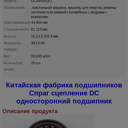
Модель:
DC4445A,B,C
Применение:
,текстильная машина, машины для лифтов, ремень/
затягиватели ремней • Конвейеры с ведрами •
реверсивн
Идентификация:
44.450 мм
Слишком много:
61.110 мм
Высота:
16,13.5,250,4 мм
Мощность
363 Н.М.
торкура:
Вес:
00,095 кг/пч
Количество
20 шт.
шпага:
Китайская фабрика подшипников
Спраг сцепление DC
односторонний подшипник
Описание продукта