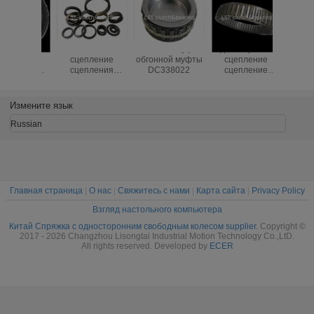
DC7221
обгонная муфта
односторонний
Муфта об
сцепление
обгонной муфты
сцепление
муфты об
сцепления
DC338022
сцепление
муфты D
BWC/BWX/X
DC12388C X-
77725,86
серии
133403
746
Сцепление
Измените язык
сцепления с
свободным
Russian
колесом в одну
сторону
Главная страница
|
О нас
|
Свяжитесь с нами
|
Карта сайта
|
Privacy Policy
Взгляд настольного компьютера
Китай Спряжка с односторонним свободным колесом supplier.
Copyright ©
2017 - 2026 Changzhou Lisongtai Industrial Motion Technology Co.,LtD.
All rights reserved. Developed by
ECER