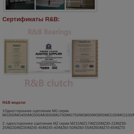
Сертификаты R&B:
R&B модели
:
1Одностороннее сцепление MG серии
MG300/MG400/MG500/MG600/MG700/MG750/MG800/MG900/MG100/MG1100/
2. одностороннее сцепление MZ серии MZ15/MZ17/MZ20/MZ30-22/MZ30-
25/MZ30/MZ35/MZ45-40/MZ45-40/MZ60-50/MZ60-55/MZ60/MZ70-65/MZ70