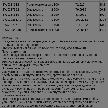
BWX134012
Привлекательная
1 300
72,217
88,88
BWX137322
Отключение
2 000
79,6982
96,36
BWX138316
Отключение
2 960
83,5972
102,5
BWX13261A1
Отключение
1 600
103,2312
119,8
BWX13236
Отключение
1 700
117,3912
136,3
BWX133403B
Привлекательная
4 900
123,8812
142,8
Отключение
Когда наружное кольцо вращается центробежная сила заставляет брызги
подниматься от внутреннего
Это уменьшает изнашивание во время свободного движения.
Привлекательная
Когда наружное кольцо вращается, центробежная сила нажимает на
растяжки на внутреннее кольцо.
Это повышает способность разбрызгивания к немедленному включению
при нанесении крутящего момента.
Протяжные полоски
Для уменьшения износа во время работы с свободным колесом между
распылениями и внутренней гонкой, протягивают полоски
Изготовленные из износостойкого медного сплава бериллия прикреплены
к внутренней клетке, что приводит к увеличению трения между внутренней
клеткой и внутренней ракой.Это противодействует индивидуальной
активации распыливания во время работы freewheeling, тем самым
значительно уменьшая давление на внутреннюю расу.
Тормозные зажимы
Некоторые размеры свободных колес доступны с тормозными скобами,
установленными на внешней клетке, чтобы предотвратить дальнейшее
автоматическое вращение свободного колеса клетки при быстром