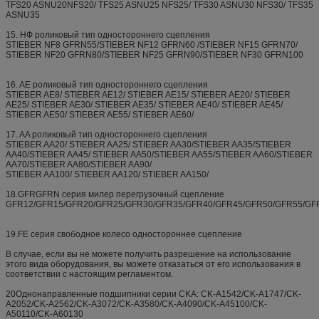
TFS20 ASNU20NFS20/ TFS25 ASNU25 NFS25/ TFS30 ASNU30 NFS30/ TFS35
ASNU35
15. НФ роликовый тип одностороннего сцепления
STIEBER NF8 GFRN55/STIEBER NF12 GFRN60 /STIEBER NF15 GFRN70/
STIEBER NF20 GFRN80/STIEBER NF25 GFRN90/STIEBER NF30 GFRN100
16. AE роликовый тип одностороннего сцепления
STIEBER AE8/ STIEBER AE12/ STIEBER AE15/ STIEBER AE20/ STIEBER
AE25/ STIEBER AE30/ STIEBER AE35/ STIEBER AE40/ STIEBER AE45/
STIEBER AE50/ STIEBER AE55/ STIEBER AE60/
17. AA роликовый тип одностороннего сцепления
STIEBER AA20/ STIEBER AA25/ STIEBER AA30/STIEBER AA35/STIEBER
AA40/STIEBER AA45/ STIEBER AA50/STIEBER AA55/STIEBER AA60/STIEBER
AA70/STIEBER AA80/STIEBER AA90/
STIEBER AA100/ STIEBER AA120/ STIEBER AA150/
18.GFRGFRN серия милер перегрузочный сцепление
GFR12/GFR15/GFR20/GFR25/GFR30/GFR35/GFR40/GFR45/GFR50/GFR55/GF
19.FE серия свободное колесо одностороннее сцепление
В случае, если вы не можете получить разрешение на использование
этого вида оборудования, вы можете отказаться от его использования в
соответствии с настоящим регламентом.
20Однонаправленные подшипники серии CKA: CK-A1542/CK-A1747/CK-
A2052/CK-A2562/CK-A3072/CK-A3580/CK-A4090/CK-A45100/CK-
A50110/CK-A60130