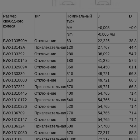
Размер
Тип
Номинальный
J
D
свободного
турк
колеса
МН
+0,008
±0,01
Nm
-0,005 мм
BWX133590A
Отключение
63
22,225
38,88
BWX13143A
Привлекательная
120
27,767
44,42
BWX133392
Отключение
280
38,092
54,75
BWX1310145
Отключение
180
41,275
57,93
BWX132909A
Отключение
360
44,450
61,11
BWX133339
Отключение
310
49,721
66,38
BWX1310003
Отключение
310
49,721
66,38
BWX137222
Привлекательная
570
49,721
66,38
BWX1310445
Отключение
400
54,765
71,42
BWX1310172
Привлекательная
540
54,765
71,42
BWX1310226
Отключение
520
54,765
71,42
BWX136709
Привлекательная
770
54,765
71,42
BWX1310147
Отключение
1 000
54,765
71,42
BWX136324
Привлекательная
600
57,760
74,42
BWX1310080
Отключение
670
72,217
88,88
BWX13168
Привлекательная
1 300
72,217
88,88