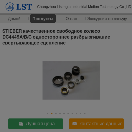
Changzhou Lisongtai Industrial Motion Technology Co.,LtD
Домой
Продукты
О нас
Экскурсия по заводу
>>
STIEBER качественное свободное колесо
DC4445A/B/C одностороннее разбрызгивание
свертывающее сцепление
Лучшая цена
контактные данные