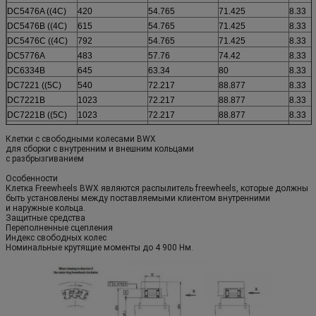
DC5476A ((4C)
420
54.765
71.425
8.33
DC5476B ((4C)
615
54.765
71.425
8.33
DC5476C ((4C)
792
54.765
71.425
8.33
DC5776A
483
57.76
74.42
8.33
DC6334B
645
63.34
80
8.33
DC7221 ((5C)
540
72.217
88.877
8.33
DC7221B
1023
72.217
88.877
8.33
DC7221B ((5C)
1023
72.217
88.877
8.33
DC7969C ((5C)
1630
79.698
96.358
8.33
Клетки с свободными колесами BWX
DC8334C
1645
83.34
100
8.33
для сборки с внутренним и внешним кольцами
с разбрызгиванием
DC8729A
1000
87.29
103.96
8.33
DC10323A(3C) *
1290
103.231 **
119.891
8.33
Особенности
Клетка Freewheels BWX являются распылитель freewheels, которые должны
DC12334C *
3840
123.34 **
140
8.33
быть установлены между поставляемыми клиентом внутренними
DC12388C ((11C)
3900
123.881
142.88
9.5
и наружные кольца.
Защитные средства
Переполненные сцепления
Индекс свободных колес
Номинальные крутящие моменты до 4 900 Нм.