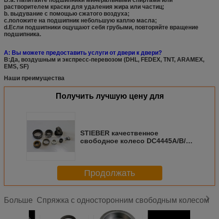
B:a. Напитайте подшипники минеральными спиртами или
растворителем краски для удаления жира или частиц;
b. выдувание с помощью сжатого воздуха;
c.положите на подшипник небольшую каплю масла;
d.Если подшипники ощущают себя грубыми, повторяйте вращение
подшипника.
А: Вы можете предоставить услуги от двери к двери?
B:Да, воздушным и экспресс-перевозом (DHL, FEDEX, TNT, ARAMEX,
EMS, SF)
Наши преимущества
Получить лучшую цену для
STIEBER качественное
свободное колесо DC4445A/B/C
одностороннее
разбрызгивание
свертывающее сцепление
Продолжать
Спряжка с односторонним свободным колесом
Больше