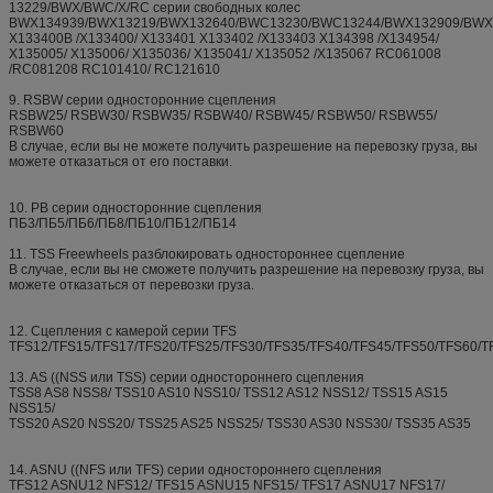
13229/BWX/BWC/X/RC серии свободных колес
BWX134939/BWX13219/BWX132640/BWC13230/BWC13244/BWX132909/BWX
X133400B /X133400/ X133401 X133402 /X133403 X134398 /X134954/
X135005/ X135006/ X135036/ X135041/ X135052 /X135067 RC061008
/RC081208 RC101410/ RC121610
9. RSBW серии односторонние сцепления
RSBW25/ RSBW30/ RSBW35/ RSBW40/ RSBW45/ RSBW50/ RSBW55/
RSBW60
В случае, если вы не можете получить разрешение на перевозку груза, вы
можете отказаться от его поставки.
10. PB серии односторонние сцепления
ПБ3/ПБ5/ПБ6/ПБ8/ПБ10/ПБ12/ПБ14
11. TSS Freewheels разблокировать одностороннее сцепление
В случае, если вы не сможете получить разрешение на перевозку груза, вы
можете отказаться от перевозки груза.
12. Сцепления с камерой серии TFS
TFS12/TFS15/TFS17/TFS20/TFS25/TFS30/TFS35/TFS40/TFS45/TFS50/TFS60/T
13. AS ((NSS или TSS) серии одностороннего сцепления
TSS8 AS8 NSS8/ TSS10 AS10 NSS10/ TSS12 AS12 NSS12/ TSS15 AS15
NSS15/
TSS20 AS20 NSS20/ TSS25 AS25 NSS25/ TSS30 AS30 NSS30/ TSS35 AS35
14. ASNU ((NFS или TFS) серии одностороннего сцепления
TFS12 ASNU12 NFS12/ TFS15 ASNU15 NFS15/ TFS17 ASNU17 NFS17/