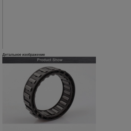
X-133614C
66.7
128
34
Е
X-133402
68.6
131
34
Е
BWC-13251
82.5
150
18
D
BWC-13261
36
D
X-133639
82.5
153
40
Е
X-133403
99.1
179
44
Е
Детальное изображение