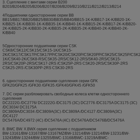
3. Сцепление с винтами серии B200
B203/B204/B205/B206/B207/B208/B209/B210/B211/B212/B213/B214
4Подшипники односторонние серии BB
BB15/BB17/BB20/BB25/BB30/BB35/BB40/BB15-1K-K/BB17-1K-K/BB20-1K-
K/BB25-1K-K/BB30-1K-K/BB35-1K-K/BB40-1K-K/BB15-2K-K/BB17-2K-K/BB20-
2K-K/BB25-2K-K/BB30-2K-K/BB35-2K-K/BB35-2K-K/BB40-2K-K/BB40-2K-
K/BB40
5Односторонние подшипники серии CSK
CSK8/CSK12/CSK15/CSK15-1K/CSK15-
2K/CSK17/CSK17P/CSK17PP/CSK20/CSK20P/CSK20PP/CSK25/CSK25P/CSK
1K/CSK40-2K/CSK8-RS/CSK35-2RS/CSK12-2RS/SK40-2RS/CSK15-
2RS/CSK20P-2RS/CSK17-2RS /CSK25P-2RS CSK20-2RS/CSK30P-2RS
CSK25-2RS /CSK30PP-2RS CSK30-2RS
6. односторонние подшипники сцепления серии GFK
GFK20/GFK25 /GFK30 /GFK35 /GFK40/GFK45 /GFK50
7. DC серии разблокировать свободные колеса клетки одностороннего
сцепления
DC2222G /DC2776/ DC2222G /DC3175 (3C) DC2776 /DC3175A DC3175 (3C)
/DC3034/ DC3175A
DC3809A/DC3034 /DC3809A(3C) /DC3809A /DC4127 /DC3809A(3C)
/DC4127
DC5476A/DC4972 (4C) /DC5476A (4C) /DC5476A/DC5476B/DC5476A
8. BWC BW. X.BWX серия сцепление с подшипником
BW-13161/BW-13167/BW-13167MZ/BW-13214/BW-13214/BW-13231/BW-
13243/BW-13244/BW-13255/BWC-13168/BWC-13219A/BWC-