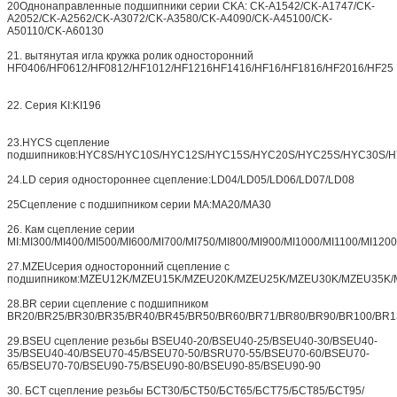
20Однонаправленные подшипники серии CKA: CK-A1542/CK-A1747/CK-
A2052/CK-A2562/CK-A3072/CK-A3580/CK-A4090/CK-A45100/CK-
A50110/CK-A60130
21. вытянутая игла кружка ролик односторонний
HF0406/HF0612/HF0812/HF1012/HF1216HF1416/HF16/HF1816/HF2016/HF25
22. Серия KI:KI196
23.HYCS сцепление
подшипников:HYC8S/HYC10S/HYC12S/HYC15S/HYC20S/HYC25S/HYC30S/
24.LD серия одностороннее сцепление:LD04/LD05/LD06/LD07/LD08
25Сцепление с подшипником серии MA:MA20/MA30
26. Кам сцепление серии
MI:MI300/MI400/MI500/MI600/MI700/MI750/MI800/MI900/MI1000/MI1100/MI120
27.MZEUсерия односторонний сцепление с
подшипником:MZEU12K/MZEU15K/MZEU20K/MZEU25K/MZEU30K/MZEU35K
28.BR серии сцепление с подшипником
BR20/BR25/BR30/BR35/BR40/BR45/BR50/BR60/BR71/BR80/BR90/BR100/BR1
29.BSEU сцепление резьбы BSEU40-20/BSEU40-25/BSEU40-30/BSEU40-
35/BSEU40-40/BSEU70-45/BSEU70-50/BSRU70-55/BSEU70-60/BSEU70-
65/BSEU70-70/BSEU90-75/BSEU90-80/BSEU90-85/BSEU90-90
30. БСТ сцепление резьбы БСТ30/БСТ50/БСТ65/БСТ75/БСТ85/БСТ95/