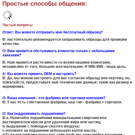
Простые способы общения:
Частые вопросы
Ответ: Вы можете отправить мне бесплатный образец?
B: настоятельно рекомендуется запрашивать образцы для проверки
качества.
О: Вам нравится обслуживать клиентов только с небольшими
заказами?
B: Нам нравится расти вместе со всеми нашими клиентами,
независимо от того, большие или маленькие. И WIN-WIN - наша цель.
A: Вы можете принять OEM и настроить?
B: Да, мы можем настроить для вас согласно образцу или чертежу, но,
пожалуйста, предоставьте нам технические данные, такие как размер и
маркировка.
О: Ваша компания - это фабрика или торговая компания?
B: У нас есть собственная фабрика; наш тип - фабрика + торговля.
О: Как поддерживать подшипники?
B:a. Напитайте подшипники минеральными спиртами или
растворителем краски для удаления жира или частиц;
b. выдувание с помощью сжатого воздуха;
c.положите на подшипник небольшую каплю масла;
d.Если подшипники ощущают себя грубыми, повторяйте вращение