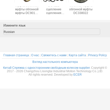
я муфта
односторонний
Муфта обгонной
DC7221
обгонная
й муфты
сцепление
муфты обгонной
сцепление
обгонной
8022
сцепление
муфты DC90120
сцепления
DC338
DC12388C X-
77725,8647084,
BWC/BWX/X
133403
74658
серии
Сцепление
Измените язык
сцепления с
свободным
Russian
колесом в одну
сторону
Главная страница
|
О нас
|
Свяжитесь с нами
|
Карта сайта
|
Privacy Policy
Взгляд настольного компьютера
Китай Спряжка с односторонним свободным колесом supplier.
Copyright ©
2017 - 2026 Changzhou Lisongtai Industrial Motion Technology Co.,LtD.
All rights reserved. Developed by
ECER