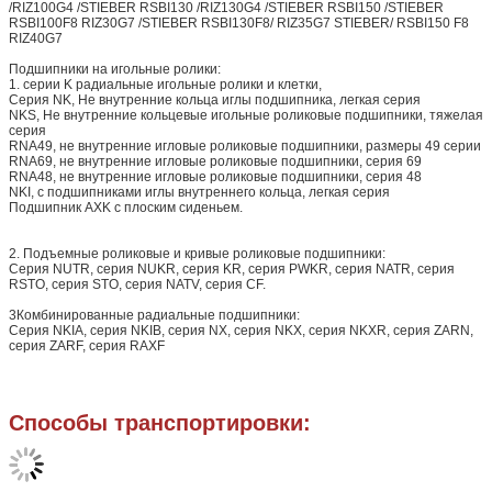
/RIZ100G4 /STIEBER RSBI130 /RIZ130G4 /STIEBER RSBI150 /STIEBER
RSBI100F8 RIZ30G7 /STIEBER RSBI130F8/ RIZ35G7 STIEBER/ RSBI150 F8
RIZ40G7
Подшипники на игольные ролики:
1. серии K радиальные игольные ролики и клетки,
Серия NK, Не внутренние кольца иглы подшипника, легкая серия
NKS, Не внутренние кольцевые игольные роликовые подшипники, тяжелая
серия
RNA49, не внутренние игловые роликовые подшипники, размеры 49 серии
RNA69, не внутренние игловые роликовые подшипники, серия 69
RNA48, не внутренние игловые роликовые подшипники, серия 48
NKI, с подшипниками иглы внутреннего кольца, легкая серия
Подшипник AXK с плоским сиденьем.
2. Подъемные роликовые и кривые роликовые подшипники:
Серия NUTR, серия NUKR, серия KR, серия PWKR, серия NATR, серия
RSTO, серия STO, серия NATV, серия CF.
3Комбинированные радиальные подшипники:
Серия NKIA, серия NKIB, серия NX, серия NKX, серия NKXR, серия ZARN,
серия ZARF, серия RAXF
Способы транспортировки: