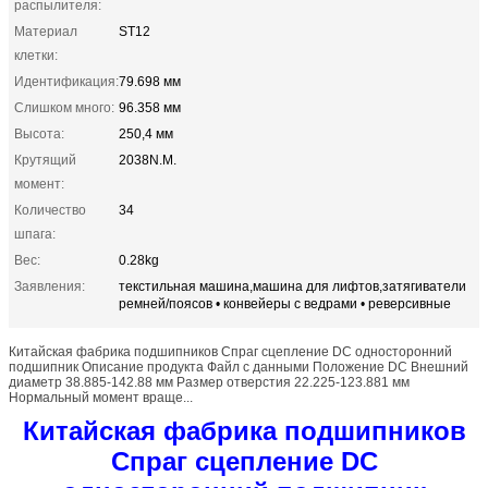
распылителя:
Материал
ST12
клетки:
Идентификация:
79.698 мм
Слишком много:
96.358 мм
Высота:
250,4 мм
Крутящий
2038N.M.
момент:
Количество
34
шпага:
Вес:
0.28kg
Заявления:
текстильная машина,машина для лифтов,затягиватели
ремней/поясов • конвейеры с ведрами • реверсивные
Китайская фабрика подшипников Спраг сцепление DC односторонний
подшипник Описание продукта Файл с данными Положение DC Внешний
диаметр 38.885-142.88 мм Размер отверстия 22.225-123.881 мм
Нормальный момент враще...
Китайская фабрика подшипников
Спраг сцепление DC