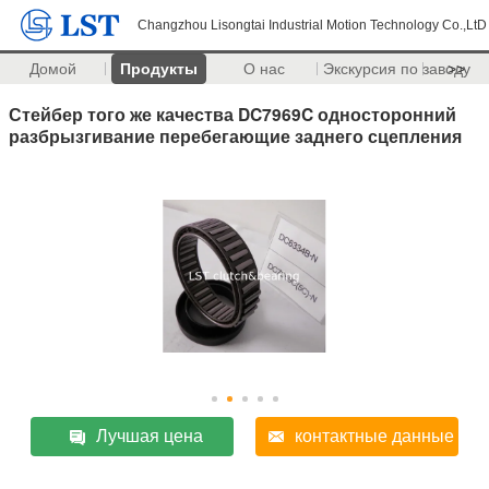
Changzhou Lisongtai Industrial Motion Technology Co.,LtD
Домой
Продукты
О нас
Экскурсия по заводу
>>
Стейбер того же качества DC7969C односторонний
разбрызгивание перебегающие заднего сцепления
Лучшая цена
контактные данные