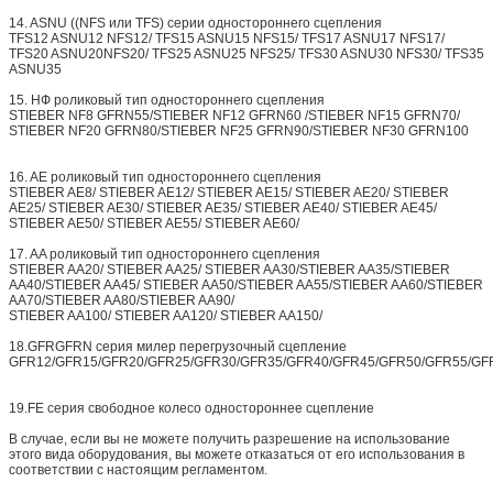
14. ASNU ((NFS или TFS) серии одностороннего сцепления
TFS12 ASNU12 NFS12/ TFS15 ASNU15 NFS15/ TFS17 ASNU17 NFS17/
TFS20 ASNU20NFS20/ TFS25 ASNU25 NFS25/ TFS30 ASNU30 NFS30/ TFS35
ASNU35
15. НФ роликовый тип одностороннего сцепления
STIEBER NF8 GFRN55/STIEBER NF12 GFRN60 /STIEBER NF15 GFRN70/
STIEBER NF20 GFRN80/STIEBER NF25 GFRN90/STIEBER NF30 GFRN100
16. AE роликовый тип одностороннего сцепления
STIEBER AE8/ STIEBER AE12/ STIEBER AE15/ STIEBER AE20/ STIEBER
AE25/ STIEBER AE30/ STIEBER AE35/ STIEBER AE40/ STIEBER AE45/
STIEBER AE50/ STIEBER AE55/ STIEBER AE60/
17. AA роликовый тип одностороннего сцепления
STIEBER AA20/ STIEBER AA25/ STIEBER AA30/STIEBER AA35/STIEBER
AA40/STIEBER AA45/ STIEBER AA50/STIEBER AA55/STIEBER AA60/STIEBER
AA70/STIEBER AA80/STIEBER AA90/
STIEBER AA100/ STIEBER AA120/ STIEBER AA150/
18.GFRGFRN серия милер перегрузочный сцепление
GFR12/GFR15/GFR20/GFR25/GFR30/GFR35/GFR40/GFR45/GFR50/GFR55/GF
19.FE серия свободное колесо одностороннее сцепление
В случае, если вы не можете получить разрешение на использование
этого вида оборудования, вы можете отказаться от его использования в
соответствии с настоящим регламентом.