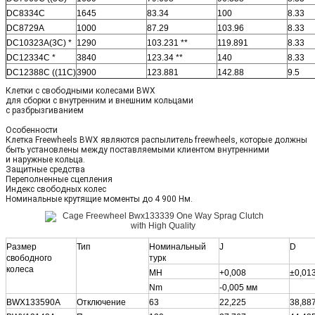
DC8334C
1645
83.34
100
8.33
DC8729A
1000
87.29
103.96
8.33
DC10323A(3C) *
1290
103.231 **
119.891
8.33
DC12334C *
3840
123.34 **
140
8.33
DC12388C ((11C)
3900
123.881
142.88
9.5
Клетки с свободными колесами BWX
для сборки с внутренним и внешним кольцами
с разбрызгиванием
Особенности
Клетка Freewheels BWX являются распылитель freewheels, которые должны
быть установлены между поставляемыми клиентом внутренними
и наружные кольца.
Защитные средства
Переполненные сцепления
Индекс свободных колес
Номинальные крутящие моменты до 4 900 Нм.
Размер
Тип
Номинальный
J
D
свободного
турк
колеса
МН
+0,008
±0,01
Nm
-0,005 мм
BWX133590A
Отключение
63
22,225
38,88