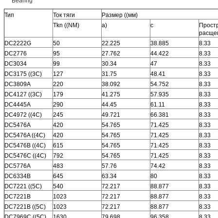
Тип
Ток тяги
Размер ((мм)
Tkn ((NM)
а)
c
Прост
расще
DC2222G
50
22.225
38.885
8.33
DC2776
95
27.762
44.422
8.33
DC3034
99
30.34
47
8.33
DC3175 ((3C)
127
31.75
48.41
8.33
DC3809A
220
38.092
54.752
8.33
DC4127 ((3C)
179
41.275
57.935
8.33
DC4445A
290
44.45
61.11
8.33
DC4972 ((4C)
245
49.721
66.381
8.33
DC5476A
420
54.765
71.425
8.33
DC5476A ((4C)
420
54.765
71.425
8.33
DC5476B ((4C)
615
54.765
71.425
8.33
DC5476C ((4C)
792
54.765
71.425
8.33
DC5776A
483
57.76
74.42
8.33
DC6334B
645
63.34
80
8.33
DC7221 ((5C)
540
72.217
88.877
8.33
DC7221B
1023
72.217
88.877
8.33
DC7221B ((5C)
1023
72.217
88.877
8.33
DC7969C ((5C)
1630
79.698
96.358
8.33