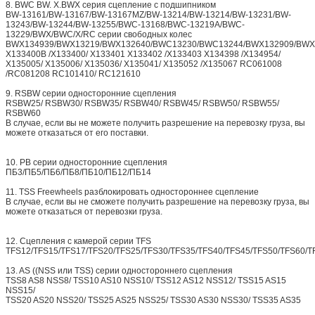
8. BWC BW. X.BWX серия сцепление с подшипником
BW-13161/BW-13167/BW-13167MZ/BW-13214/BW-13214/BW-13231/BW-
13243/BW-13244/BW-13255/BWC-13168/BWC-13219A/BWC-
13229/BWX/BWC/X/RC серии свободных колес
BWX134939/BWX13219/BWX132640/BWC13230/BWC13244/BWX132909/BWX
X133400B /X133400/ X133401 X133402 /X133403 X134398 /X134954/
X135005/ X135006/ X135036/ X135041/ X135052 /X135067 RC061008
/RC081208 RC101410/ RC121610
9. RSBW серии односторонние сцепления
RSBW25/ RSBW30/ RSBW35/ RSBW40/ RSBW45/ RSBW50/ RSBW55/
RSBW60
В случае, если вы не можете получить разрешение на перевозку груза, вы
можете отказаться от его поставки.
10. PB серии односторонние сцепления
ПБ3/ПБ5/ПБ6/ПБ8/ПБ10/ПБ12/ПБ14
11. TSS Freewheels разблокировать одностороннее сцепление
В случае, если вы не сможете получить разрешение на перевозку груза, вы
можете отказаться от перевозки груза.
12. Сцепления с камерой серии TFS
TFS12/TFS15/TFS17/TFS20/TFS25/TFS30/TFS35/TFS40/TFS45/TFS50/TFS60/T
13. AS ((NSS или TSS) серии одностороннего сцепления
TSS8 AS8 NSS8/ TSS10 AS10 NSS10/ TSS12 AS12 NSS12/ TSS15 AS15
NSS15/
TSS20 AS20 NSS20/ TSS25 AS25 NSS25/ TSS30 AS30 NSS30/ TSS35 AS35