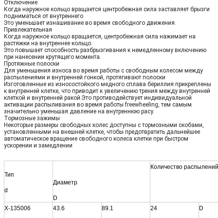
Отключение
Когда наружное кольцо вращается центробежная сила заставляет брызги
подниматься от внутреннего
Это уменьшает изнашивание во время свободного движения.
Привлекательная
Когда наружное кольцо вращается, центробежная сила нажимает на
растяжки на внутреннее кольцо.
Это повышает способность разбрызгивания к немедленному включению
при нанесении крутящего момента.
Протяжные полоски
Для уменьшения износа во время работы с свободным колесом между
распылениями и внутренней гонкой, протягивают полоски
Изготовленные из износостойкого медного сплава бериллия прикреплены
к внутренней клетке, что приводит к увеличению трения между внутренней
клеткой и внутренней ракой.Это противодействует индивидуальной
активации распыливания во время работы freewheeling, тем самым
значительно уменьшая давление на внутреннюю расу.
Тормозные зажимы
Некоторые размеры свободных колес доступны с тормозными скобами,
установленными на внешней клетке, чтобы предотвратить дальнейшее
автоматическое вращение свободного колеса клетки при быстром
ускорении и замедлении
Количество распылени
Тип
Диаметр
d
D
X-135006
43.6
89.1
24
D