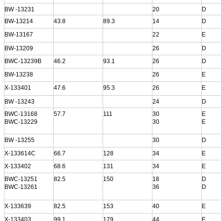
BW -13231
20
D
BW-13214
43.8
89.3
14
D
BW-13167
22
Е
BW-13209
26
D
BWC-13239B
46.2
93.1
26
D
BW-13238
26
Е
X-133401
47.6
95.3
26
Е
BW -13243
24
D
BWC-13168
57.7
111
30
Е
BWC-13229
30
Е
BW -13255
30
D
X-133614C
66.7
128
34
Е
X-133402
68.6
131
34
Е
BWC-13251
82.5
150
18
D
BWC-13261
36
D
X-133639
82.5
153
40
Е
X-133403
99.1
179
44
Е