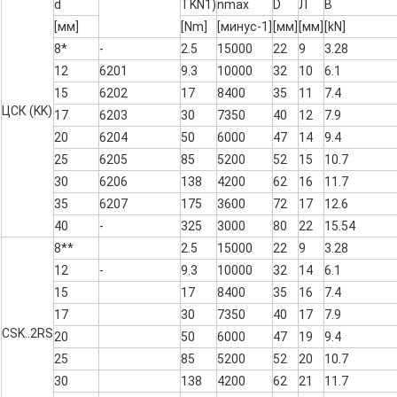
d
TKN1)
nmax
D
Л
В
[мм]
[Nm]
[минус-1]
[мм]
[мм]
[kN]
8*
-
2.5
15000
22
9
3.28
12
6201
9.3
10000
32
10
6.1
15
6202
17
8400
35
11
7.4
ЦСК (KK)
17
6203
30
7350
40
12
7.9
20
6204
50
6000
47
14
9.4
25
6205
85
5200
52
15
10.7
30
6206
138
4200
62
16
11.7
35
6207
175
3600
72
17
12.6
40
-
325
3000
80
22
15.54
8**
2.5
15000
22
9
3.28
12
-
9.3
10000
32
14
6.1
15
17
8400
35
16
7.4
17
30
7350
40
17
7.9
CSK..2RS
20
50
6000
47
19
9.4
25
85
5200
52
20
10.7
30
138
4200
62
21
11.7