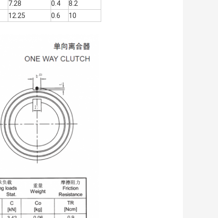
7.28
0.4
8.2
12.25
0.6
10