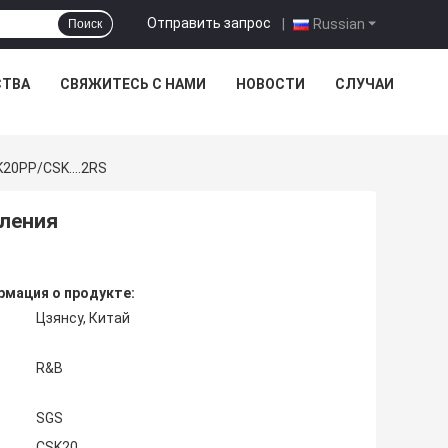
Отправить запрос
|
Russian
Поиск
СТВА
СВЯЖИТЕСЬ С НАМИ
НОВОСТИ
СЛУЧАИ
0PP/CSK....2RS
ления
мация о продукте:
Цзянсу, Китай
R&B
SGS
CSK20