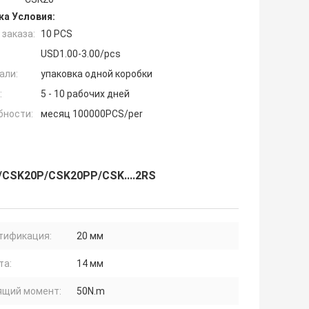
ка Условия:
заказа:
10 PCS
USD1.00-3.00/pcs
али:
упаковка одной коробки
:
5 - 10 рабочих дней
бности:
месяц 100000PCS/per
CSK20P/CSK20PP/CSK....2RS
тификация:
20 мм
та:
14 мм
ящий момент:
50N.m