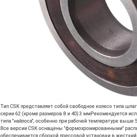
Тип CSK представляет собой свободное колесо типа шпа
серии 62 (кроме размеров 8 и 40).3 ммРекомендуется ис
типа "найлоса", особенно при рабочей температуре выше 
Все версии CSK оснащены "формохромированными" расп
обеспечивается сборкой прессовой установки в жестки