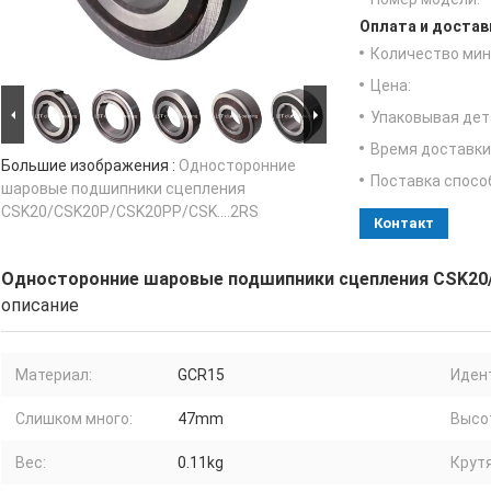
Оплата и достав
Количество мин 
Цена:
Упаковывая дет
Время доставки
Большие изображения :
Односторонние
Поставка спосо
шаровые подшипники сцепления
CSK20/CSK20P/CSK20PP/CSK....2RS
Контакт
Односторонние шаровые подшипники сцепления CSK20/
описание
Материал:
GCR15
Иден
Слишком много:
47mm
Высо
Вес:
0.11kg
Крут