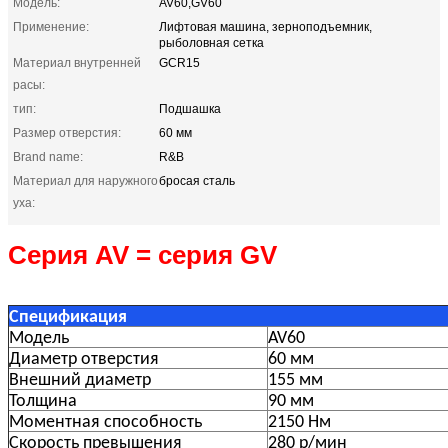
Модель:
AV60,GV60
Применение:
Лифтовая машина, зерноподъемник,
рыболовная сетка
Материал внутренней
GCR15
расы:
тип:
Подшашка
Размер отверстия:
60 мм
Brand name:
R&B
Материал для наружного
бросая сталь
уха:
Серия AV = серия GV
Спецификация
Модель
AV60
Диаметр отверстия
60 мм
Внешний диаметр
155 мм
Толщина
90 мм
Моментная способность
2150 Нм
Скорость превышения
280 р/мин