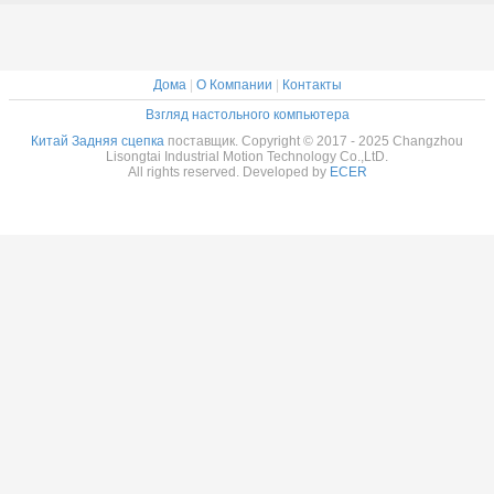
свободных колес
зерно
транспо
Дома
|
О Компании
|
Контакты
Взгляд настольного компьютера
Китай Задняя сцепка
поставщик. Copyright © 2017 - 2025 Changzhou
Lisongtai Industrial Motion Technology Co.,LtD.
All rights reserved. Developed by
ECER