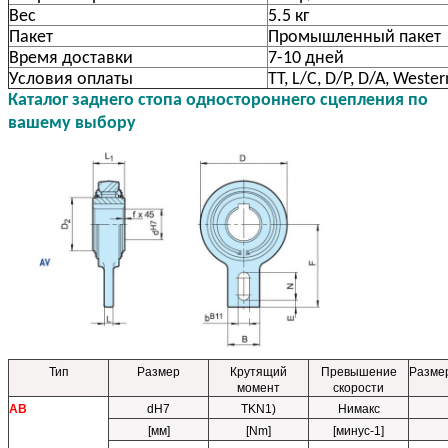
Вес
5.5 кг
Пакет
Промышленный пакет
Время доставки
7-10 дней
Условия оплаты
TT, L/C, D/P, D/A, Weste
Каталог заднего стопа одностороннего сцепления по
вашему выбору
Тип
Размер
Крутящий
Превышение
Разме
момент
скорости
АВ
dH7
TKN1)
Нимакс
[мм]
[Nm]
[минус-1]