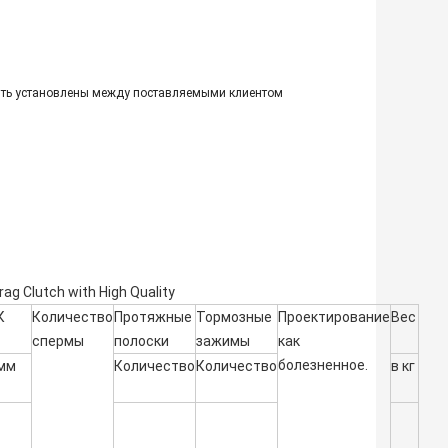
быть установлены между поставляемыми клиентом
К
Количество
Протяжные
Тормозные
Проектирование
Вес
спермы
полоски
зажимы
как
болезненное.
мм
Количество
Количество
в кг