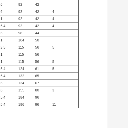
16
92
42
16
92
42
4
21
92
42
4
25.4
92
42
4
16
98
44
21
104
50
13.5
115
56
5
21
115
56
21
115
56
5
25.4
124
61
5
25.4
132
65
16
134
67
16
155
80
3
25.4
184
96
25.4
196
96
11