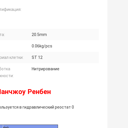
тификация:
та:
20.5mm
0.06kg/pcs
риал клетки:
ST 12
ботка
Нитрирование
хности:
Чанчжоу Ренбен