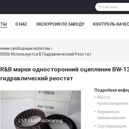
КТЫ
О НАС
ЭКСКУРСИЯ ПО ЗАВОДУ
КОНТРОЛЬ КАЧЕ
онним свободным колесом
5006 Используется В Гидравлический Реостат
R&B марки односторонний сцепление BW-13
гидравлический реостат
Подробная инфор
Место
происхождения:
Фирменное
наименование:
Сертификация: