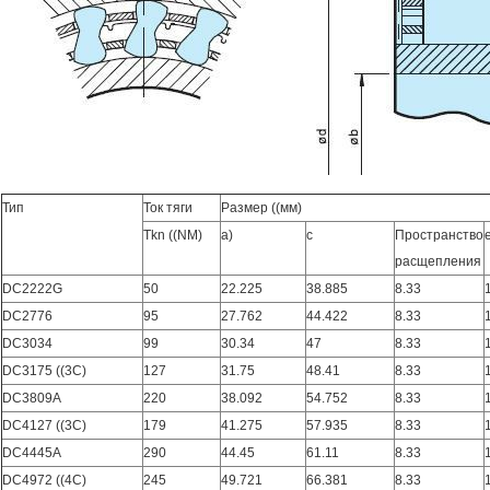
Тип
Ток тяги
Размер ((мм)
Tkn ((NM)
а)
c
Пространство
расщепления
DC2222G
50
22.225
38.885
8.33
DC2776
95
27.762
44.422
8.33
DC3034
99
30.34
47
8.33
DC3175 ((3C)
127
31.75
48.41
8.33
DC3809A
220
38.092
54.752
8.33
DC4127 ((3C)
179
41.275
57.935
8.33
DC4445A
290
44.45
61.11
8.33
DC4972 ((4C)
245
49.721
66.381
8.33