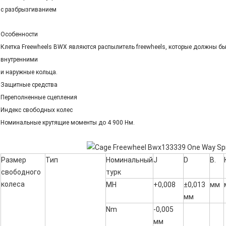
с разбрызгиванием
Особенности
Клетка Freewheels BWX являются распылитель freewheels, которые должны 
внутренними
и наружные кольца.
Защитные средства
Переполненные сцепления
Индекс свободных колес
Номинальные крутящие моменты до 4 900 Нм.
Размер
Тип
Номинальный
J
D
В.
свободного
турк
колеса
МН
+0,008
±0,013
мм
мм
Nm
-0,005
мм