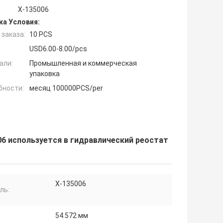
X-135006
ка Условия:
заказа:
10 PCS
USD6.00-8.00/pcs
али:
Промышленная и коммерческая
упаковка
бности:
месяц 100000PCS/per
6 используется в гидравлический реостат
X-135006
ль:
54.572 мм