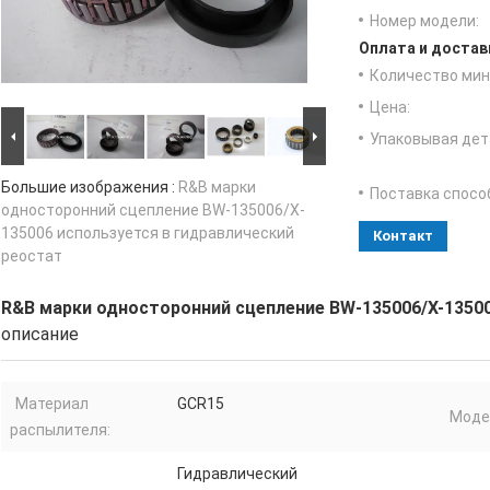
Номер модели:
Оплата и достав
Количество мин 
Цена:
Упаковывая дет
Большие изображения :
R&B марки
Поставка спосо
односторонний сцепление BW-135006/X-
135006 используется в гидравлический
Контакт
реостат
R&B марки односторонний сцепление BW-135006/X-13500
описание
Материал
GCR15
Моде
распылителя:
Гидравлический