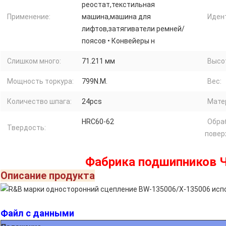
реостат,текстильная
Применение:
машина,машина для
Иден
лифтов,затягиватели ремней/
поясов • Конвейеры н
Слишком много:
71.211 мм
Высо
Мощность торкура:
799N.M.
Вес:
Количество шпага:
24pcs
Мате
HRC60-62
Обра
Твердость:
повер
Фабрика подшипников 
Описание продукта
Файл с данными