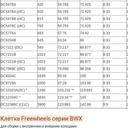
DC5476A
420
54.765
71.425
8.33
DC5476A ((4C)
420
54.765
71.425
8.33
DC5476B ((4C)
615
54.765
71.425
8.33
DC5476C ((4C)
792
54.765
71.425
8.33
DC5776A
483
57.76
74.42
8.33
DC6334B
645
63.34
80
8.33
DC7221 ((5C)
540
72.217
88.877
8.33
DC7221B
1023
72.217
88.877
8.33
DC7221B ((5C)
1023
72.217
88.877
8.33
DC7969C ((5C)
1630
79.698
96.358
8.33
DC8334C
1645
83.34
100
8.33
DC8729A
1000
87.29
103.96
8.33
DC10323A(3C) *
1290
103.231 **
119.891
8.33
DC12334C *
3840
123.34 **
140
8.33
DC12388C ((11C)
3900
123.881
142.88
9.5
Клетка Freewheels серии BWX
для сборки с внутренним и внешним кольцами